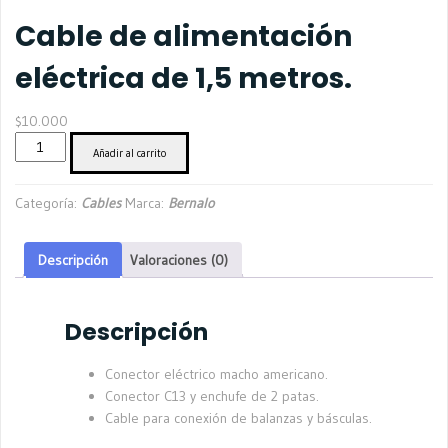
Cable de alimentación
eléctrica de 1,5 metros.
$
10.000
Cable
Añadir al carrito
de
alimentación
Categoría:
Cables
Marca:
Bernalo
eléctrica
de
1,5
Descripción
Valoraciones (0)
metros.
cantidad
Descripción
Conector eléctrico macho americano.
Conector C13 y enchufe de 2 patas.
Cable para conexión de balanzas y básculas.