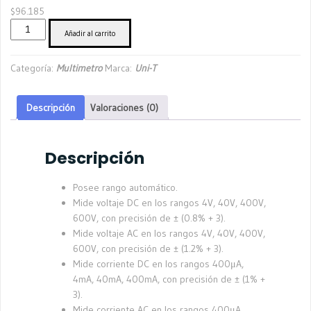
$
96.185
Multimetro
Añadir al carrito
Digital
de
Categoría:
Multimetro
Marca:
Uni-T
bolsillo
Unitrend
UT120C
Descripción
Valoraciones (0)
cantidad
Descripción
Posee rango automático.
Mide voltaje DC en los rangos 4V, 40V, 400V,
600V, con precisión de ± (0.8% + 3).
Mide voltaje AC en los rangos 4V, 40V, 400V,
600V, con precisión de ± (1.2% + 3).
Mide corriente DC en los rangos 400μA,
4mA, 40mA, 400mA, con precisión de ± (1% +
3).
Mide corriente AC en los rangos 400μA,